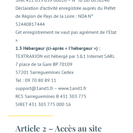
Siret 412 053 639 00016 – N° Id DD 0056246
Déclaration d’activité enregistrée auprès du Préfet
de Région de Pays de la Loire : NDA N°
52440817444
Cet enregistrement ne vaut pas agrément de l’Etat
»
1.3 Hébergeur (ci-après « l’hébergeur ») :
TEXTRAXION est hébergé par 1&1 Internet SARL
7 place de la Gare BP 70109
57201 Sarreguemines Cedex
Tel : 09 70 80 89 11
support@1and1.fr – www.1and1.fr
RCS Sarreguemines B 431 303 775
SIRET 431 303 775 000 16
Article 2 – Accès au site